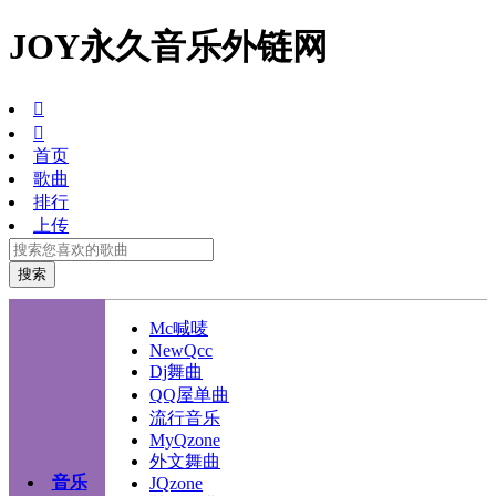
JOY永久音乐外链网


首页
歌曲
排行
上传
Mc喊唛
NewQcc
Dj舞曲
QQ屋单曲
流行音乐
MyQzone
外文舞曲
音乐
JQzone