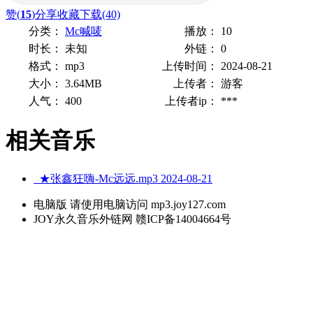
赞(
15
)
分享
收藏
下载(40)
分类：
Mc喊唛
播放：
10
时长：
未知
外链：
0
格式：
mp3
上传时间：
2024-08-21
大小：
3.64MB
上传者：
游客
人气：
400
上传者ip：
***
相关音乐
★张鑫狂嗨-Mc远远.mp3
2024-08-21
电脑版 请使用电脑访问 mp3.joy127.com
JOY永久音乐外链网 赣ICP备14004664号