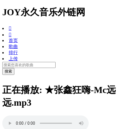
JOY永久音乐外链网


首页
歌曲
排行
上传
正在播放: ★张鑫狂嗨-Mc远
远.mp3