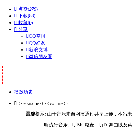

点赞(
278
)

下载(88)

收藏(0)

分享

QQ空间

QQ好友

新浪微博

微信朋友圈
播放历史

{{vo.name}}
{{vo.time}}
温馨提示:
由于音乐来自网友通过共享上传，本站未及一
听流行音乐、听MC喊麦、听DJ舞曲以及英文舞曲