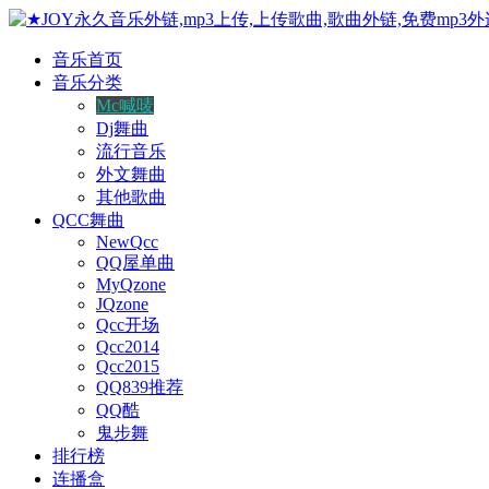
音乐首页
音乐分类
Mc喊唛
Dj舞曲
流行音乐
外文舞曲
其他歌曲
QCC舞曲
NewQcc
QQ屋单曲
MyQzone
JQzone
Qcc开场
Qcc2014
Qcc2015
QQ839推荐
QQ酷
鬼步舞
排行榜
连播盒