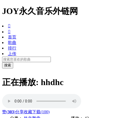
JOY永久音乐外链网


首页
歌曲
排行
上传
正在播放: hhdhc
赞(
303
)
分享
收藏
下载(100)