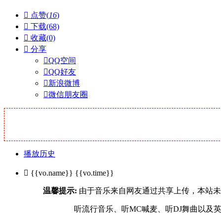

点赞(
16
)

下载(68)

收藏(0)

分享

QQ空间

QQ好友

新浪微博

微信朋友圈
播放历史

{{vo.name}}
{{vo.time}}
温馨提示:
由于音乐来自网友通过共享上传，本站未及一
听流行音乐、听MC喊麦、听DJ舞曲以及英文舞曲