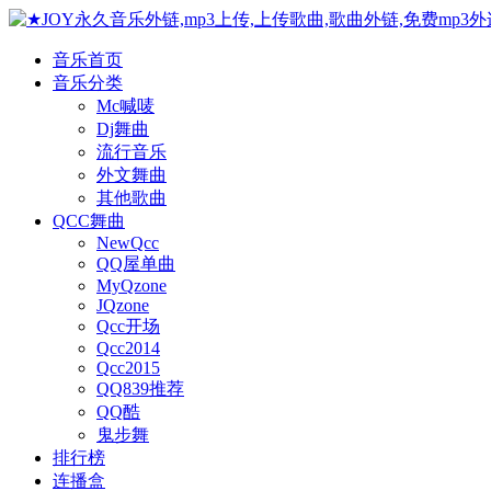
音乐首页
音乐分类
Mc喊唛
Dj舞曲
流行音乐
外文舞曲
其他歌曲
QCC舞曲
NewQcc
QQ屋单曲
MyQzone
JQzone
Qcc开场
Qcc2014
Qcc2015
QQ839推荐
QQ酷
鬼步舞
排行榜
连播盒