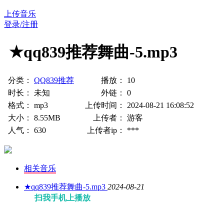
上传音乐
登录/注册
★qq839推荐舞曲-5.mp3
分类：
QQ839推荐
播放：
10
时长：
未知
外链：
0
格式：
mp3
上传时间：
2024-08-21 16:08:52
大小：
8.55MB
上传者：
游客
人气：
630
上传者ip：
***
相关音乐
★qq839推荐舞曲-5.mp3
2024-08-21
扫我手机上播放